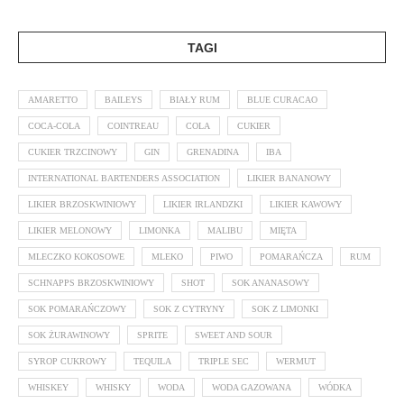
TAGI
AMARETTO
BAILEYS
BIAŁY RUM
BLUE CURACAO
COCA-COLA
COINTREAU
COLA
CUKIER
CUKIER TRZCINOWY
GIN
GRENADINA
IBA
INTERNATIONAL BARTENDERS ASSOCIATION
LIKIER BANANOWY
LIKIER BRZOSKWINIOWY
LIKIER IRLANDZKI
LIKIER KAWOWY
LIKIER MELONOWY
LIMONKA
MALIBU
MIĘTA
MLECZKO KOKOSOWE
MLEKO
PIWO
POMARAŃCZA
RUM
SCHNAPPS BRZOSKWINIOWY
SHOT
SOK ANANASOWY
SOK POMARAŃCZOWY
SOK Z CYTRYNY
SOK Z LIMONKI
SOK ŻURAWINOWY
SPRITE
SWEET AND SOUR
SYROP CUKROWY
TEQUILA
TRIPLE SEC
WERMUT
WHISKEY
WHISKY
WODA
WODA GAZOWANA
WÓDKA