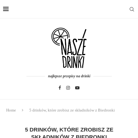
najlepsze przepisy na drinki
Home
5 drinków, które zrobisz ze składników z Biedronki
5 DRINKÓW, KTÓRE ZROBISZ ZE
SKŁADNIKÓW Z BIEDRONKI