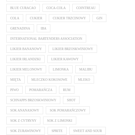
BLUE CURACAO
COCA-COLA
COINTREAU
COLA
CUKIER
CUKIER TRZCINOWY
GIN
GRENADINA
IBA
INTERNATIONAL BARTENDERS ASSOCIATION
LIKIER BANANOWY
LIKIER BRZOSKWINIOWY
LIKIER IRLANDZKI
LIKIER KAWOWY
LIKIER MELONOWY
LIMONKA
MALIBU
MIĘTA
MLECZKO KOKOSOWE
MLEKO
PIWO
POMARAŃCZA
RUM
SCHNAPPS BRZOSKWINIOWY
SHOT
SOK ANANASOWY
SOK POMARAŃCZOWY
SOK Z CYTRYNY
SOK Z LIMONKI
SOK ŻURAWINOWY
SPRITE
SWEET AND SOUR