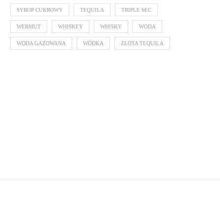
SYROP CUKROWY
TEQUILA
TRIPLE SEC
WERMUT
WHISKEY
WHISKY
WODA
WODA GAZOWANA
WÓDKA
ZŁOTA TEQUILA