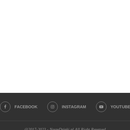
FACEBOOK
INSTAGRAM
YOUTUB
@2017-2023 - NaszeDrinki.pl All Right Reserved