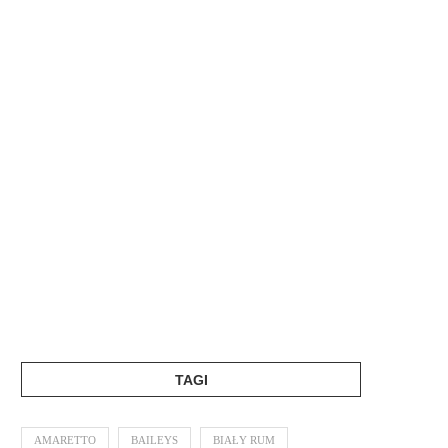
TAGI
AMARETTO
BAILEYS
BIAŁY RUM