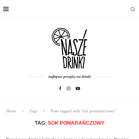
najlepsze przepisy na drinki
Home
Tags
Posts tagged with "sok pomarańczowy"
TAG:
SOK POMARAŃCZOWY