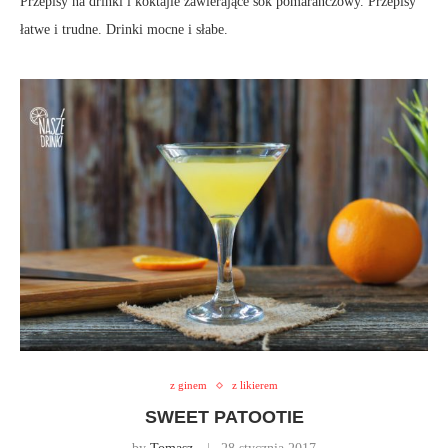
Przepisy na drinki i koktajle zawierające sok pomarańczowy. Przepisy
łatwe i trudne. Drinki mocne i słabe.
z ginem
z likierem
SWEET PATOOTIE