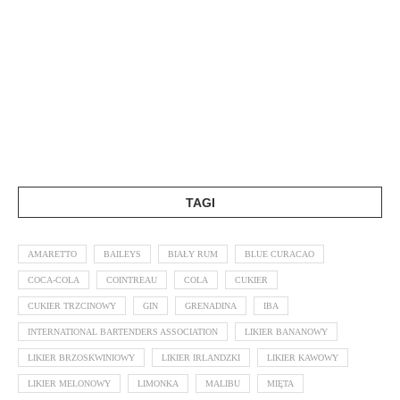
TAGI
AMARETTO
BAILEYS
BIAŁY RUM
BLUE CURACAO
COCA-COLA
COINTREAU
COLA
CUKIER
CUKIER TRZCINOWY
GIN
GRENADINA
IBA
INTERNATIONAL BARTENDERS ASSOCIATION
LIKIER BANANOWY
LIKIER BRZOSKWINIOWY
LIKIER IRLANDZKI
LIKIER KAWOWY
LIKIER MELONOWY
LIMONKA
MALIBU
MIĘTA