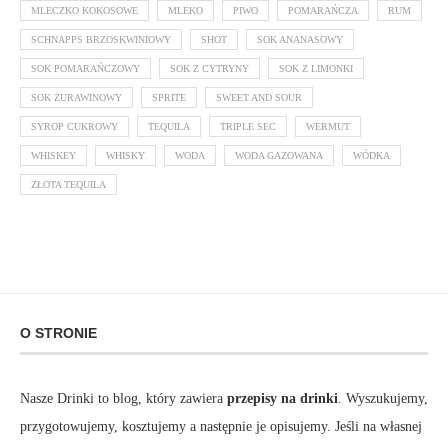
MLECZKO KOKOSOWE
MLEKO
PIWO
POMARAŃCZA
RUM
SCHNAPPS BRZOSKWINIOWY
SHOT
SOK ANANASOWY
SOK POMARAŃCZOWY
SOK Z CYTRYNY
SOK Z LIMONKI
SOK ŻURAWINOWY
SPRITE
SWEET AND SOUR
SYROP CUKROWY
TEQUILA
TRIPLE SEC
WERMUT
WHISKEY
WHISKY
WODA
WODA GAZOWANA
WÓDKA
ZŁOTA TEQUILA
O STRONIE
Nasze Drinki to blog, który zawiera
przepisy na drinki
. Wyszukujemy,
przygotowujemy, kosztujemy a następnie je opisujemy. Jeśli na własnej