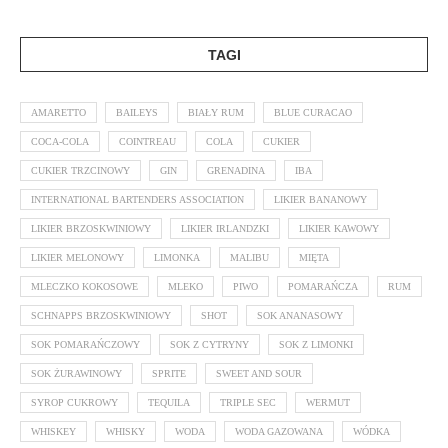
TAGI
AMARETTO
BAILEYS
BIAŁY RUM
BLUE CURACAO
COCA-COLA
COINTREAU
COLA
CUKIER
CUKIER TRZCINOWY
GIN
GRENADINA
IBA
INTERNATIONAL BARTENDERS ASSOCIATION
LIKIER BANANOWY
LIKIER BRZOSKWINIOWY
LIKIER IRLANDZKI
LIKIER KAWOWY
LIKIER MELONOWY
LIMONKA
MALIBU
MIĘTA
MLECZKO KOKOSOWE
MLEKO
PIWO
POMARAŃCZA
RUM
SCHNAPPS BRZOSKWINIOWY
SHOT
SOK ANANASOWY
SOK POMARAŃCZOWY
SOK Z CYTRYNY
SOK Z LIMONKI
SOK ŻURAWINOWY
SPRITE
SWEET AND SOUR
SYROP CUKROWY
TEQUILA
TRIPLE SEC
WERMUT
WHISKEY
WHISKY
WODA
WODA GAZOWANA
WÓDKA