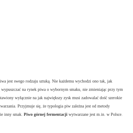
piwa jest swego rodzaju sztuką. Nie każdemu wychodzi ono tak, jak
ną wypuszczać na rynek piwa o wybornym smaku, nie zmieniając przy tym
astawiony wyłącznie na jak największy zysk musi zadowalać dość szerokie
warzania. Przyjmuje się, że typologia piw zależna jest od metody
nie inny smak.
Piwo górnej fermentacji
wytwarzane jest m.in. w Polsce.