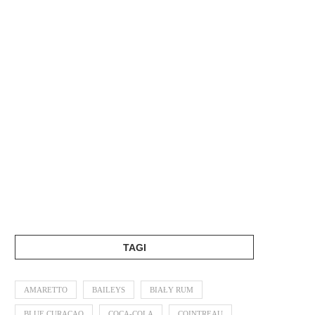
TAGI
AMARETTO
BAILEYS
BIAŁY RUM
BLUE CURACAO
COCA-COLA
COINTREAU