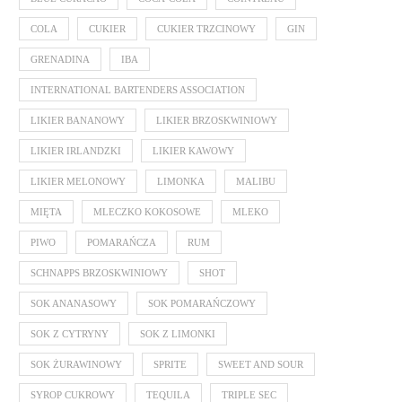
COLA
CUKIER
CUKIER TRZCINOWY
GIN
GRENADINA
IBA
INTERNATIONAL BARTENDERS ASSOCIATION
LIKIER BANANOWY
LIKIER BRZOSKWINIOWY
LIKIER IRLANDZKI
LIKIER KAWOWY
LIKIER MELONOWY
LIMONKA
MALIBU
MIĘTA
MLECZKO KOKOSOWE
MLEKO
PIWO
POMARAŃCZA
RUM
SCHNAPPS BRZOSKWINIOWY
SHOT
SOK ANANASOWY
SOK POMARAŃCZOWY
SOK Z CYTRYNY
SOK Z LIMONKI
SOK ŻURAWINOWY
SPRITE
SWEET AND SOUR
SYROP CUKROWY
TEQUILA
TRIPLE SEC