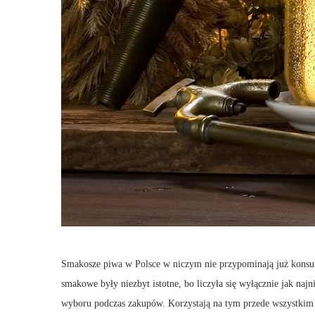
Smakosze piwa w Polsce w niczym nie przypominają już konsum
smakowe były niezbyt istotne, bo liczyła się wyłącznie jak naj
wyboru podczas zakupów. Korzystają na tym przede wszystkim m