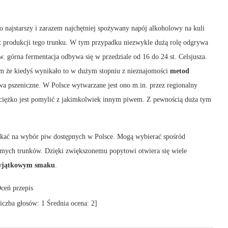
 to najstarszy i zarazem najchętniej spożywany napój alkoholowy na kuli
 produkcji tego trunku. W tym przypadku niezwykle dużą rolę odgrywa
zw. górna fermentacja odbywa się w przedziale od 16 do 24 st. Celsjusza.
tym że kiedyś wynikało to w dużym stopniu z nieznajomości
metod
wa pszeniczne. W Polsce wytwarzane jest ono m.in. przez regionalny
ciężko jest pomylić z jakimkolwiek innym piwem. Z pewnością duża tym
 na wybór piw dostępnych w Polsce. Mogą wybierać spośród
imych trunków. Dzięki zwiększonemu popytowi otwiera się wiele
yjątkowym smaku
.
ceń przepis
iczba głosów:
1
Średnia ocena:
2
]