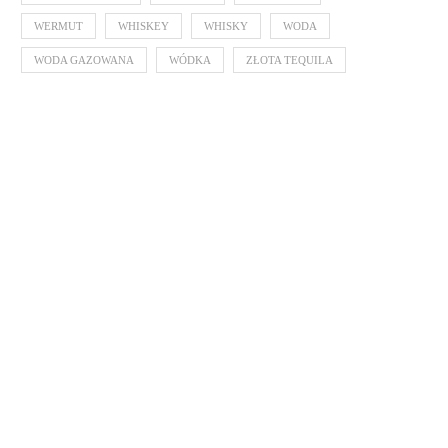
WERMUT
WHISKEY
WHISKY
WODA
WODA GAZOWANA
WÓDKA
ZŁOTA TEQUILA