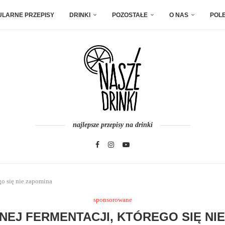
ULARNE PRZEPISY
DRINKI
POZOSTAŁE
O NAS
POL
najlepsze przepisy na drinki
go się nie zapomina
sponsorowane
EJ FERMENTACJI, KTÓREGO SIĘ NI