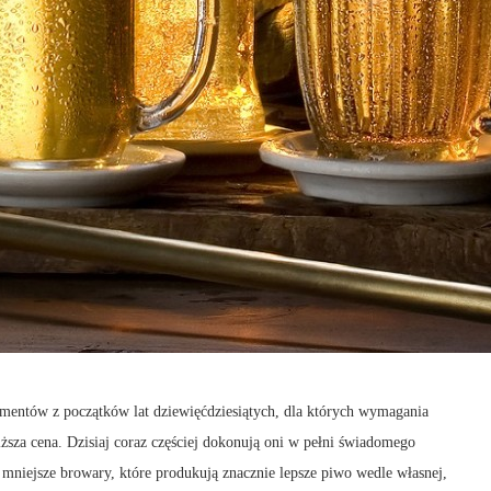
entów z początków lat dziewięćdziesiątych, dla których wymagania
niższa cena. Dzisiaj coraz częściej dokonują oni w pełni świadomego
niejsze browary, które produkują znacznie lepsze piwo wedle własnej,