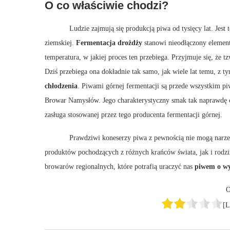
O co właściwie chodzi?
Ludzie zajmują się produkcją piwa od tysięcy lat. Jest
ziemskiej.
Fermentacja drożdży
stanowi nieodłączony element
temperatura, w jakiej proces ten przebiega. Przyjmuje się, że t
Dziś przebiega ona dokładnie tak samo, jak wiele lat temu, z 
chłodzenia
. Piwami górnej fermentacji są przede wszystkim pi
Browar Namysłów. Jego charakterystyczny smak tak naprawdę 
zasługa stosowanej przez tego producenta fermentacji górnej.
Prawdziwi koneserzy piwa z pewnością nie mogą narzekać
produktów pochodzących z różnych krańców świata, jak i rodz
browarów regionalnych, które potrafią uraczyć nas
piwem o w
O
[L