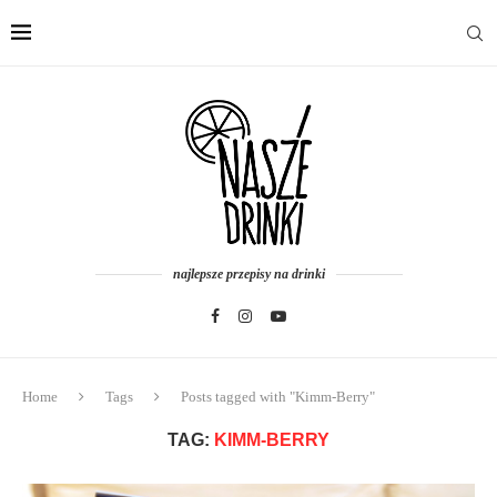
najlepsze przepisy na drinki
Home
Tags
Posts tagged with "Kimm-Berry"
TAG:
KIMM-BERRY