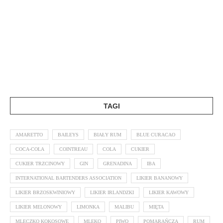
TAGI
AMARETTO
BAILEYS
BIAŁY RUM
BLUE CURACAO
COCA-COLA
COINTREAU
COLA
CUKIER
CUKIER TRZCINOWY
GIN
GRENADINA
IBA
INTERNATIONAL BARTENDERS ASSOCIATION
LIKIER BANANOWY
LIKIER BRZOSKWINIOWY
LIKIER IRLANDZKI
LIKIER KAWOWY
LIKIER MELONOWY
LIMONKA
MALIBU
MIĘTA
MLECZKO KOKOSOWE
MLEKO
PIWO
POMARAŃCZA
RUM