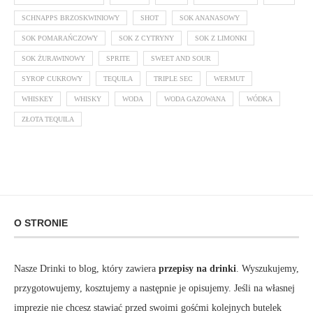
SCHNAPPS BRZOSKWINIOWY
SHOT
SOK ANANASOWY
SOK POMARAŃCZOWY
SOK Z CYTRYNY
SOK Z LIMONKI
SOK ŻURAWINOWY
SPRITE
SWEET AND SOUR
SYROP CUKROWY
TEQUILA
TRIPLE SEC
WERMUT
WHISKEY
WHISKY
WODA
WODA GAZOWANA
WÓDKA
ZŁOTA TEQUILA
O STRONIE
Nasze Drinki to blog, który zawiera
przepisy na drinki
. Wyszukujemy,
przygotowujemy, kosztujemy a następnie je opisujemy. Jeśli na własnej
imprezie nie chcesz stawiać przed swoimi gośćmi kolejnych butelek