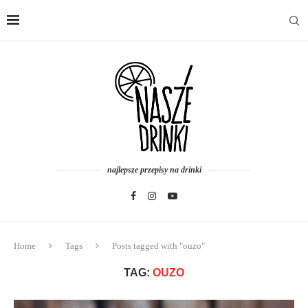
najlepsze przepisy na drinki
Home
Tags
Posts tagged with "ouzo"
TAG:
OUZO