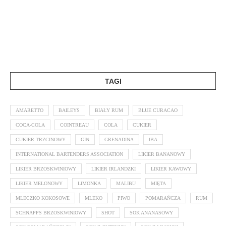
TAGI
AMARETTO
BAILEYS
BIAŁY RUM
BLUE CURACAO
COCA-COLA
COINTREAU
COLA
CUKIER
CUKIER TRZCINOWY
GIN
GRENADINA
IBA
INTERNATIONAL BARTENDERS ASSOCIATION
LIKIER BANANOWY
LIKIER BRZOSKWINIOWY
LIKIER IRLANDZKI
LIKIER KAWOWY
LIKIER MELONOWY
LIMONKA
MALIBU
MIĘTA
MLECZKO KOKOSOWE
MLEKO
PIWO
POMARAŃCZA
RUM
SCHNAPPS BRZOSKWINIOWY
SHOT
SOK ANANASOWY