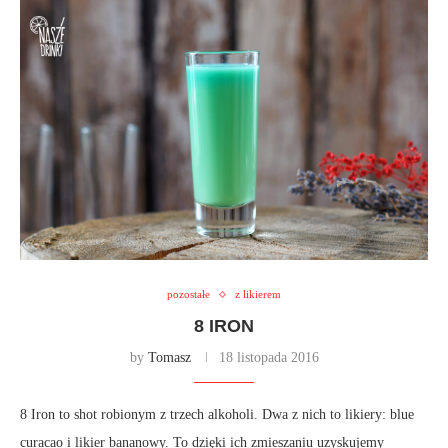
pozostałe
z likierem
8 IRON
by
Tomasz
18 listopada 2016
8 Iron to shot robionym z trzech alkoholi. Dwa z nich to likiery: blue
curacao i likier bananowy. To dzięki ich zmieszaniu uzyskujemy