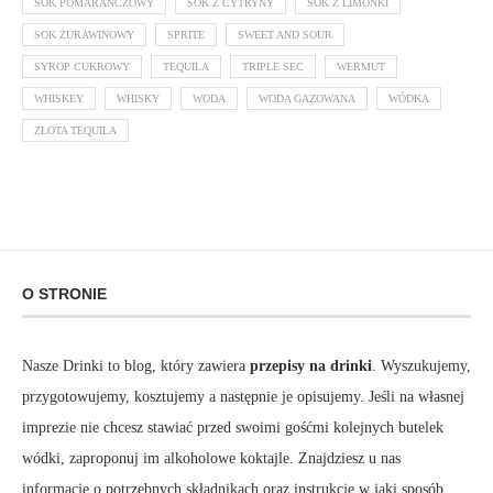
SOK POMARAŃCZOWY
SOK Z CYTRYNY
SOK Z LIMONKI
SOK ŻURAWINOWY
SPRITE
SWEET AND SOUR
SYROP CUKROWY
TEQUILA
TRIPLE SEC
WERMUT
WHISKEY
WHISKY
WODA
WODA GAZOWANA
WÓDKA
ZŁOTA TEQUILA
O STRONIE
Nasze Drinki to blog, który zawiera
przepisy na drinki
. Wyszukujemy,
przygotowujemy, kosztujemy a następnie je opisujemy. Jeśli na własnej
imprezie nie chcesz stawiać przed swoimi gośćmi kolejnych butelek
wódki, zaproponuj im alkoholowe koktajle. Znajdziesz u nas
informacje o potrzebnych składnikach oraz instrukcję w jaki sposób