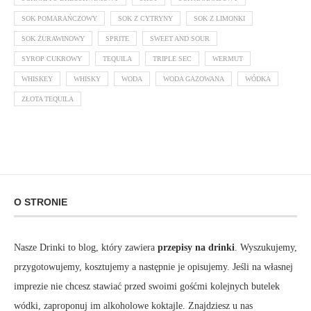
SOK POMARAŃCZOWY
SOK Z CYTRYNY
SOK Z LIMONKI
SOK ŻURAWINOWY
SPRITE
SWEET AND SOUR
SYROP CUKROWY
TEQUILA
TRIPLE SEC
WERMUT
WHISKEY
WHISKY
WODA
WODA GAZOWANA
WÓDKA
ZŁOTA TEQUILA
O STRONIE
Nasze Drinki to blog, który zawiera
przepisy na drinki
. Wyszukujemy,
przygotowujemy, kosztujemy a następnie je opisujemy. Jeśli na własnej
imprezie nie chcesz stawiać przed swoimi gośćmi kolejnych butelek
wódki, zaproponuj im alkoholowe koktajle. Znajdziesz u nas