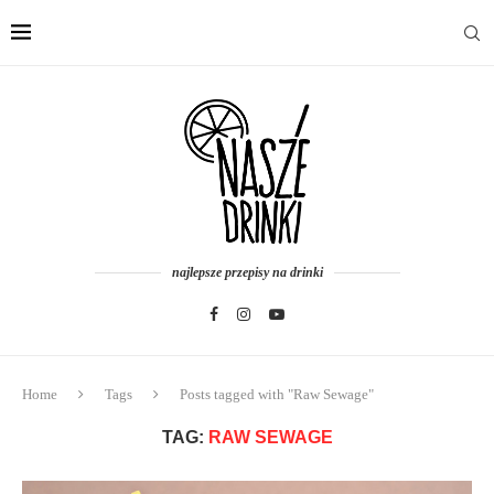
najlepsze przepisy na drinki
Home
Tags
Posts tagged with "Raw Sewage"
TAG:
RAW SEWAGE