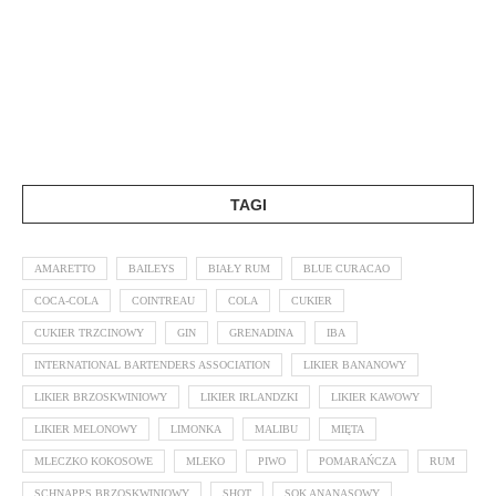
TAGI
AMARETTO
BAILEYS
BIAŁY RUM
BLUE CURACAO
COCA-COLA
COINTREAU
COLA
CUKIER
CUKIER TRZCINOWY
GIN
GRENADINA
IBA
INTERNATIONAL BARTENDERS ASSOCIATION
LIKIER BANANOWY
LIKIER BRZOSKWINIOWY
LIKIER IRLANDZKI
LIKIER KAWOWY
LIKIER MELONOWY
LIMONKA
MALIBU
MIĘTA
MLECZKO KOKOSOWE
MLEKO
PIWO
POMARAŃCZA
RUM
SCHNAPPS BRZOSKWINIOWY
SHOT
SOK ANANASOWY