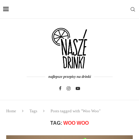
najlepsze przepisy na drinki
Home
Tags
Posts tagged with "Woo Woo"
TAG:
WOO WOO