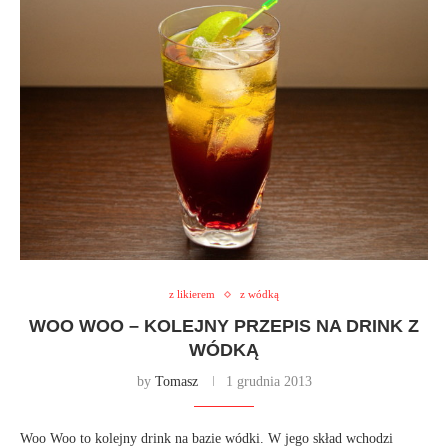
z likierem
z wódką
WOO WOO – KOLEJNY PRZEPIS NA DRINK Z
WÓDKĄ
by
Tomasz
1 grudnia 2013
Woo Woo to kolejny drink na bazie wódki. W jego skład wchodzi