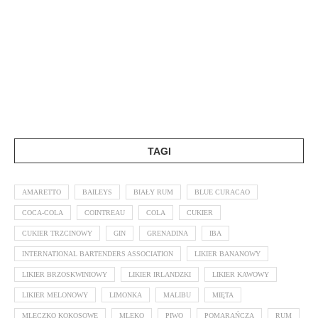
TAGI
AMARETTO
BAILEYS
BIAŁY RUM
BLUE CURACAO
COCA-COLA
COINTREAU
COLA
CUKIER
CUKIER TRZCINOWY
GIN
GRENADINA
IBA
INTERNATIONAL BARTENDERS ASSOCIATION
LIKIER BANANOWY
LIKIER BRZOSKWINIOWY
LIKIER IRLANDZKI
LIKIER KAWOWY
LIKIER MELONOWY
LIMONKA
MALIBU
MIĘTA
MLECZKO KOKOSOWE
MLEKO
PIWO
POMARAŃCZA
RUM