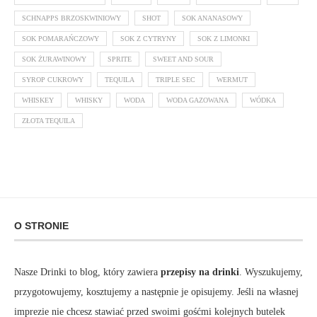
SCHNAPPS BRZOSKWINIOWY
SHOT
SOK ANANASOWY
SOK POMARAŃCZOWY
SOK Z CYTRYNY
SOK Z LIMONKI
SOK ŻURAWINOWY
SPRITE
SWEET AND SOUR
SYROP CUKROWY
TEQUILA
TRIPLE SEC
WERMUT
WHISKEY
WHISKY
WODA
WODA GAZOWANA
WÓDKA
ZŁOTA TEQUILA
O STRONIE
Nasze Drinki to blog, który zawiera
przepisy na drinki
. Wyszukujemy,
przygotowujemy, kosztujemy a następnie je opisujemy. Jeśli na własnej
imprezie nie chcesz stawiać przed swoimi gośćmi kolejnych butelek