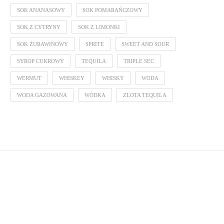
SOK ANANASOWY
SOK POMARAŃCZOWY
SOK Z CYTRYNY
SOK Z LIMONKI
SOK ŻURAWINOWY
SPRITE
SWEET AND SOUR
SYROP CUKROWY
TEQUILA
TRIPLE SEC
WERMUT
WHISKEY
WHISKY
WODA
WODA GAZOWANA
WÓDKA
ZŁOTA TEQUILA