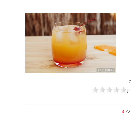
O
[L
0