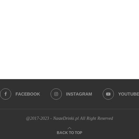
FACEBOOK
INSTAGRAM
YOUTUB
@2017-2023 - NaszeDrinki.pl All Right Reserved
BACK TO TOP