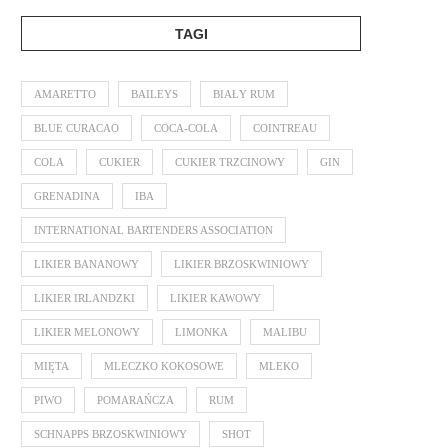
TAGI
AMARETTO
BAILEYS
BIAŁY RUM
BLUE CURACAO
COCA-COLA
COINTREAU
COLA
CUKIER
CUKIER TRZCINOWY
GIN
GRENADINA
IBA
INTERNATIONAL BARTENDERS ASSOCIATION
LIKIER BANANOWY
LIKIER BRZOSKWINIOWY
LIKIER IRLANDZKI
LIKIER KAWOWY
LIKIER MELONOWY
LIMONKA
MALIBU
MIĘTA
MLECZKO KOKOSOWE
MLEKO
PIWO
POMARAŃCZA
RUM
SCHNAPPS BRZOSKWINIOWY
SHOT