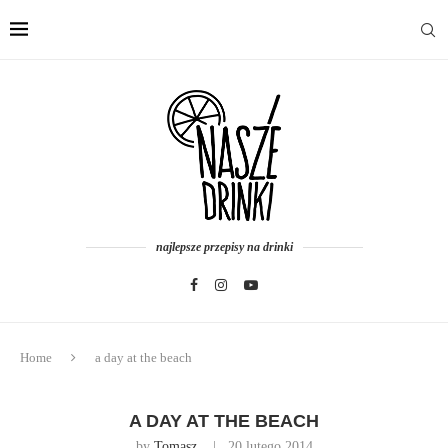
najlepsze przepisy na drinki
Home
a day at the beach
A DAY AT THE BEACH
by
Tomasz
20 lutego 2014