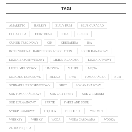
TAGI
AMARETTO
BAILEYS
BIAŁY RUM
BLUE CURACAO
COCA-COLA
COINTREAU
COLA
CUKIER
CUKIER TRZCINOWY
GIN
GRENADINA
IBA
INTERNATIONAL BARTENDERS ASSOCIATION
LIKIER BANANOWY
LIKIER BRZOSKWINIOWY
LIKIER IRLANDZKI
LIKIER KAWOWY
LIKIER MELONOWY
LIMONKA
MALIBU
MIĘTA
MLECZKO KOKOSOWE
MLEKO
PIWO
POMARAŃCZA
RUM
SCHNAPPS BRZOSKWINIOWY
SHOT
SOK ANANASOWY
SOK POMARAŃCZOWY
SOK Z CYTRYNY
SOK Z LIMONKI
SOK ŻURAWINOWY
SPRITE
SWEET AND SOUR
SYROP CUKROWY
TEQUILA
TRIPLE SEC
WERMUT
WHISKEY
WHISKY
WODA
WODA GAZOWANA
WÓDKA
ZŁOTA TEQUILA