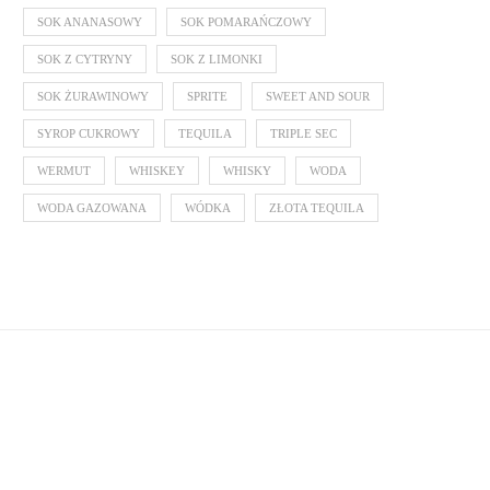
SOK ANANASOWY
SOK POMARAŃCZOWY
SOK Z CYTRYNY
SOK Z LIMONKI
SOK ŻURAWINOWY
SPRITE
SWEET AND SOUR
SYROP CUKROWY
TEQUILA
TRIPLE SEC
WERMUT
WHISKEY
WHISKY
WODA
WODA GAZOWANA
WÓDKA
ZŁOTA TEQUILA