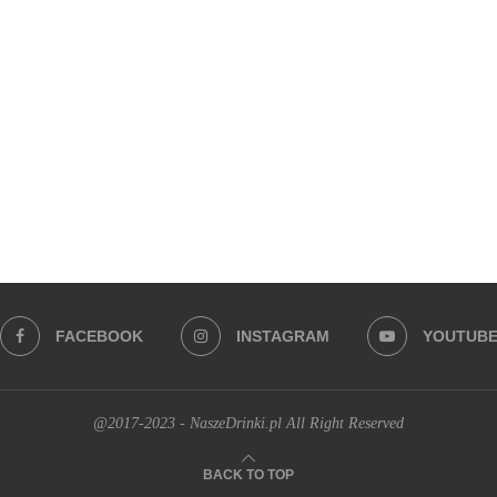
FACEBOOK
INSTAGRAM
YOUTUB
@2017-2023 - NaszeDrinki.pl All Right Reserved
BACK TO TOP