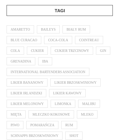
TAGI
AMARETTO
BAILEYS
BIAŁY RUM
BLUE CURACAO
COCA-COLA
COINTREAU
COLA
CUKIER
CUKIER TRZCINOWY
GIN
GRENADINA
IBA
INTERNATIONAL BARTENDERS ASSOCIATION
LIKIER BANANOWY
LIKIER BRZOSKWINIOWY
LIKIER IRLANDZKI
LIKIER KAWOWY
LIKIER MELONOWY
LIMONKA
MALIBU
MIĘTA
MLECZKO KOKOSOWE
MLEKO
PIWO
POMARAŃCZA
RUM
SCHNAPPS BRZOSKWINIOWY
SHOT