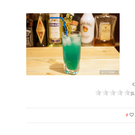
O
[L
0