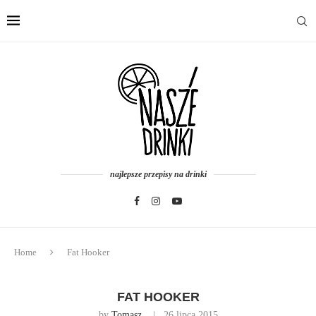
najlepsze przepisy na drinki
Home
Fat Hooker
FAT HOOKER
by
Tomasz
26 lipca 2015