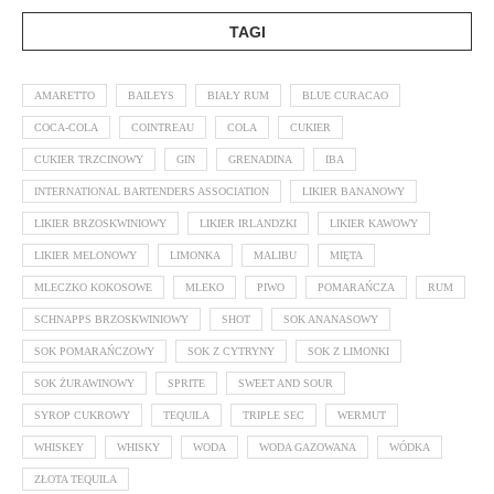
TAGI
AMARETTO
BAILEYS
BIAŁY RUM
BLUE CURACAO
COCA-COLA
COINTREAU
COLA
CUKIER
CUKIER TRZCINOWY
GIN
GRENADINA
IBA
INTERNATIONAL BARTENDERS ASSOCIATION
LIKIER BANANOWY
LIKIER BRZOSKWINIOWY
LIKIER IRLANDZKI
LIKIER KAWOWY
LIKIER MELONOWY
LIMONKA
MALIBU
MIĘTA
MLECZKO KOKOSOWE
MLEKO
PIWO
POMARAŃCZA
RUM
SCHNAPPS BRZOSKWINIOWY
SHOT
SOK ANANASOWY
SOK POMARAŃCZOWY
SOK Z CYTRYNY
SOK Z LIMONKI
SOK ŻURAWINOWY
SPRITE
SWEET AND SOUR
SYROP CUKROWY
TEQUILA
TRIPLE SEC
WERMUT
WHISKEY
WHISKY
WODA
WODA GAZOWANA
WÓDKA
ZŁOTA TEQUILA