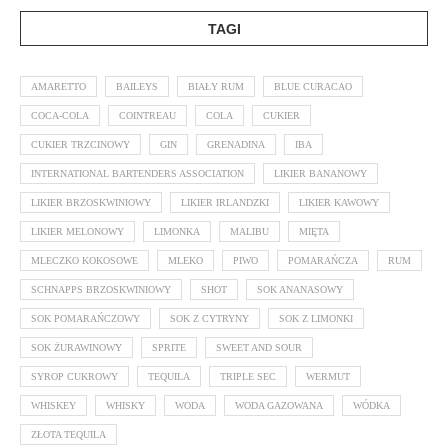
TAGI
AMARETTO
BAILEYS
BIAŁY RUM
BLUE CURACAO
COCA-COLA
COINTREAU
COLA
CUKIER
CUKIER TRZCINOWY
GIN
GRENADINA
IBA
INTERNATIONAL BARTENDERS ASSOCIATION
LIKIER BANANOWY
LIKIER BRZOSKWINIOWY
LIKIER IRLANDZKI
LIKIER KAWOWY
LIKIER MELONOWY
LIMONKA
MALIBU
MIĘTA
MLECZKO KOKOSOWE
MLEKO
PIWO
POMARAŃCZA
RUM
SCHNAPPS BRZOSKWINIOWY
SHOT
SOK ANANASOWY
SOK POMARAŃCZOWY
SOK Z CYTRYNY
SOK Z LIMONKI
SOK ŻURAWINOWY
SPRITE
SWEET AND SOUR
SYROP CUKROWY
TEQUILA
TRIPLE SEC
WERMUT
WHISKEY
WHISKY
WODA
WODA GAZOWANA
WÓDKA
ZŁOTA TEQUILA