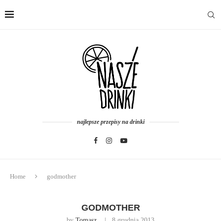
najlepsze przepisy na drinki
Home
godmother
GODMOTHER
by
Tomasz
8 grudnia 2013