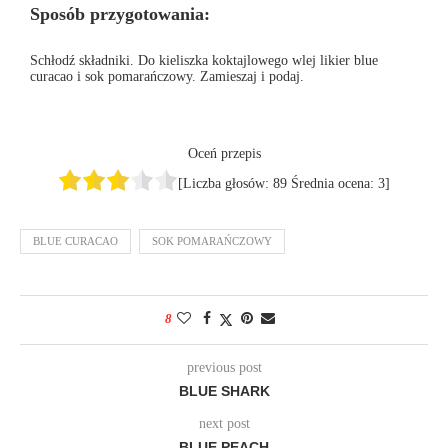
Sposób przygotowania:
Schłodź składniki. Do kieliszka koktajlowego wlej likier blue
curacao i sok pomarańczowy. Zamieszaj i podaj.
Oceń przepis
[Liczba głosów:
89
Średnia ocena:
3
]
BLUE CURACAO
SOK POMARAŃCZOWY
8
previous post
BLUE SHARK
next post
BLUE PEACH