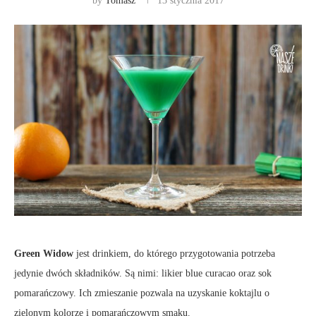
by
Tomasz
13 stycznia 2017
Green Widow
jest drinkiem, do którego przygotowania potrzeba
jedynie dwóch składników. Są nimi: likier blue curacao oraz sok
pomarańczowy. Ich zmieszanie pozwala na uzyskanie koktajlu o
zielonym kolorze i pomarańczowym smaku.