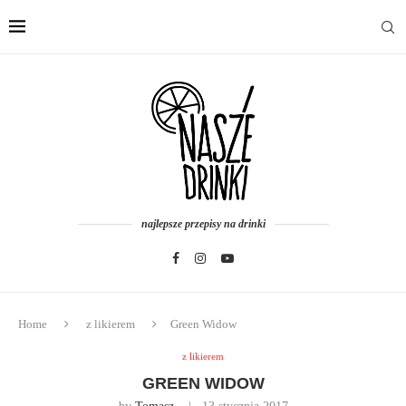
najlepsze przepisy na drinki
Home
z likierem
Green Widow
z likierem
GREEN WIDOW