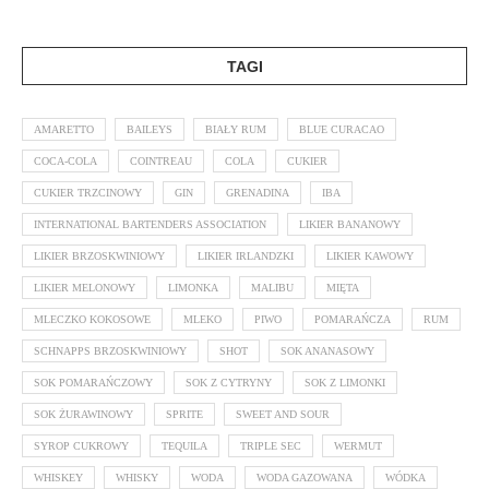
TAGI
AMARETTO
BAILEYS
BIAŁY RUM
BLUE CURACAO
COCA-COLA
COINTREAU
COLA
CUKIER
CUKIER TRZCINOWY
GIN
GRENADINA
IBA
INTERNATIONAL BARTENDERS ASSOCIATION
LIKIER BANANOWY
LIKIER BRZOSKWINIOWY
LIKIER IRLANDZKI
LIKIER KAWOWY
LIKIER MELONOWY
LIMONKA
MALIBU
MIĘTA
MLECZKO KOKOSOWE
MLEKO
PIWO
POMARAŃCZA
RUM
SCHNAPPS BRZOSKWINIOWY
SHOT
SOK ANANASOWY
SOK POMARAŃCZOWY
SOK Z CYTRYNY
SOK Z LIMONKI
SOK ŻURAWINOWY
SPRITE
SWEET AND SOUR
SYROP CUKROWY
TEQUILA
TRIPLE SEC
WERMUT
WHISKEY
WHISKY
WODA
WODA GAZOWANA
WÓDKA