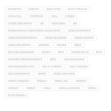
AMARETTO
BAILEYS
BIAŁY RUM
BLUE CURACAO
COCA-COLA
COINTREAU
COLA
CUKIER
CUKIER TRZCINOWY
GIN
GRENADINA
IBA
INTERNATIONAL BARTENDERS ASSOCIATION
LIKIER BANANOWY
LIKIER BRZOSKWINIOWY
LIKIER IRLANDZKI
LIKIER KAWOWY
LIKIER MELONOWY
LIMONKA
MALIBU
MIĘTA
MLECZKO KOKOSOWE
MLEKO
PIWO
POMARAŃCZA
RUM
SCHNAPPS BRZOSKWINIOWY
SHOT
SOK ANANASOWY
SOK POMARAŃCZOWY
SOK Z CYTRYNY
SOK Z LIMONKI
SOK ŻURAWINOWY
SPRITE
SWEET AND SOUR
SYROP CUKROWY
TEQUILA
TRIPLE SEC
WERMUT
WHISKEY
WHISKY
WODA
WODA GAZOWANA
WÓDKA
ZŁOTA TEQUILA