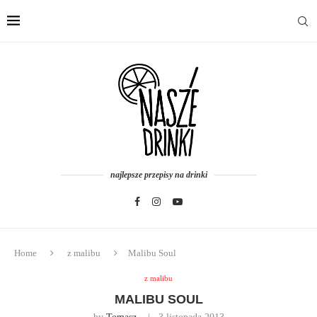
najlepsze przepisy na drinki
Home
z malibu
Malibu Soul
z malibu
MALIBU SOUL