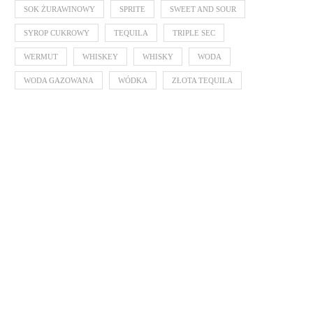
SOK ŻURAWINOWY
SPRITE
SWEET AND SOUR
SYROP CUKROWY
TEQUILA
TRIPLE SEC
WERMUT
WHISKEY
WHISKY
WODA
WODA GAZOWANA
WÓDKA
ZŁOTA TEQUILA