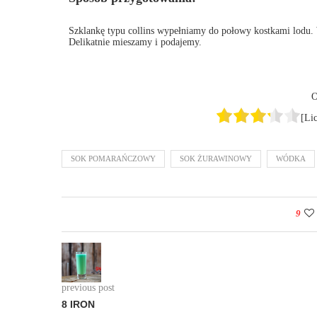
Szklankę typu collins wypełniamy do połowy kostkami lod
Delikatnie mieszamy i podajemy.
O
[Li
SOK POMARAŃCZOWY
SOK ŻURAWINOWY
WÓDKA
9
previous post
8 IRON