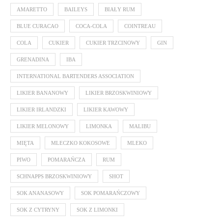
AMARETTO
BAILEYS
BIAŁY RUM
BLUE CURACAO
COCA-COLA
COINTREAU
COLA
CUKIER
CUKIER TRZCINOWY
GIN
GRENADINA
IBA
INTERNATIONAL BARTENDERS ASSOCIATION
LIKIER BANANOWY
LIKIER BRZOSKWINIOWY
LIKIER IRLANDZKI
LIKIER KAWOWY
LIKIER MELONOWY
LIMONKA
MALIBU
MIĘTA
MLECZKO KOKOSOWE
MLEKO
PIWO
POMARAŃCZA
RUM
SCHNAPPS BRZOSKWINIOWY
SHOT
SOK ANANASOWY
SOK POMARAŃCZOWY
SOK Z CYTRYNY
SOK Z LIMONKI