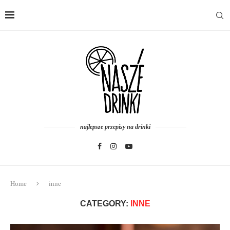
najlepsze przepisy na drinki
Home
inne
CATEGORY:
INNE