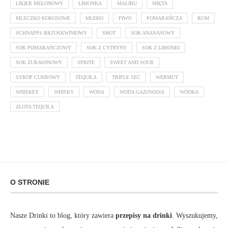
LIKIER MELONOWY
LIMONKA
MALIBU
MIĘTA
MLECZKO KOKOSOWE
MLEKO
PIWO
POMARAŃCZA
RUM
SCHNAPPS BRZOSKWINIOWY
SHOT
SOK ANANASOWY
SOK POMARAŃCZOWY
SOK Z CYTRYNY
SOK Z LIMONKI
SOK ŻURAWINOWY
SPRITE
SWEET AND SOUR
SYROP CUKROWY
TEQUILA
TRIPLE SEC
WERMUT
WHISKEY
WHISKY
WODA
WODA GAZOWANA
WÓDKA
ZŁOTA TEQUILA
O STRONIE
Nasze Drinki to blog, który zawiera
przepisy na drinki
. Wyszukujemy,