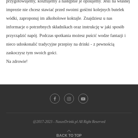
przygotowujemy, kosztujemy a następnie je opisujemy. Jeśli na własnej
imprezie nie chcesz stawiać przed swoimi gośćmi kolejnych butelek
wódki, zaproponuj im alkoholowe koktajle. Znajdziesz u nas
informacje o potrzebnych składnikach oraz instrukcję w jaki sposób
przyrządzić napój. Podczas spotkania możesz puścić wodze fantazji i
nieco udoskonalić tradycyjne przepisy na drinki - z pewnością
zaskoczysz tym swoich gości.
Na zdrowie!
@2017-2023 - NaszeDrinki.pl All Right Reserved
BACK TO TOP