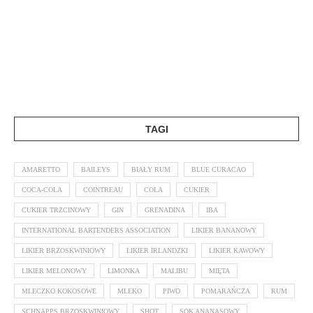
TAGI
AMARETTO
BAILEYS
BIAŁY RUM
BLUE CURACAO
COCA-COLA
COINTREAU
COLA
CUKIER
CUKIER TRZCINOWY
GIN
GRENADINA
IBA
INTERNATIONAL BARTENDERS ASSOCIATION
LIKIER BANANOWY
LIKIER BRZOSKWINIOWY
LIKIER IRLANDZKI
LIKIER KAWOWY
LIKIER MELONOWY
LIMONKA
MALIBU
MIĘTA
MLECZKO KOKOSOWE
MLEKO
PIWO
POMARAŃCZA
RUM
SCHNAPPS BRZOSKWINIOWY
SHOT
SOK ANANASOWY