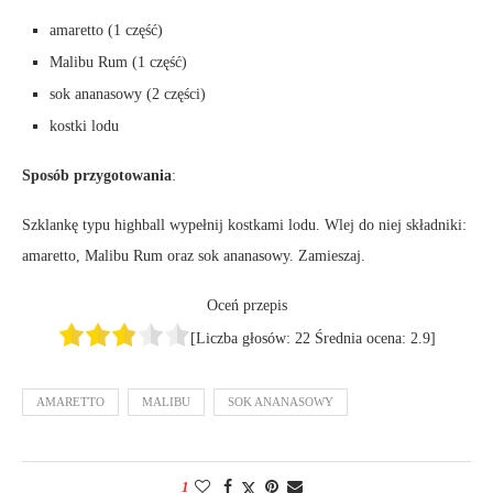
amaretto (1 część)
Malibu Rum (1 część)
sok ananasowy (2 części)
kostki lodu
Sposób przygotowania
:
Szklankę typu highball wypełnij kostkami lodu. Wlej do niej składniki:
amaretto, Malibu Rum oraz sok ananasowy. Zamieszaj.
Oceń przepis
[Liczba głosów:
22
Średnia ocena:
2.9
]
AMARETTO
MALIBU
SOK ANANASOWY
1