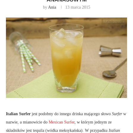
by
Ania
13 marca 2015
Italian Surfer
jest podobny do innego drinka mającego słowo
Surfer
w
nazwie, a mianowicie do
Mexican Surfer
, w którym jednym ze
składników jest tequila (wódka meksykańska). W przypadku
Italian