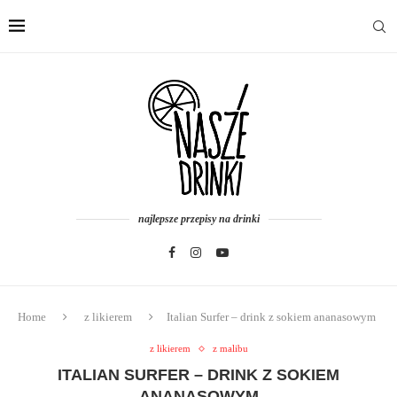
najlepsze przepisy na drinki
Home
z likierem
Italian Surfer – drink z sokiem ananasowym
z likierem
z malibu
ITALIAN SURFER – DRINK Z SOKIEM
ANANASOWYM