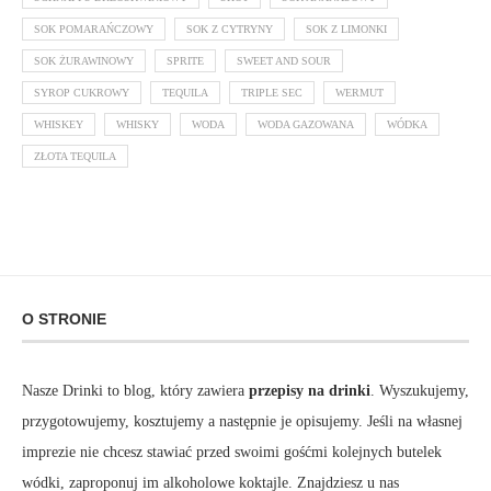
SOK POMARAŃCZOWY
SOK Z CYTRYNY
SOK Z LIMONKI
SOK ŻURAWINOWY
SPRITE
SWEET AND SOUR
SYROP CUKROWY
TEQUILA
TRIPLE SEC
WERMUT
WHISKEY
WHISKY
WODA
WODA GAZOWANA
WÓDKA
ZŁOTA TEQUILA
O STRONIE
Nasze Drinki to blog, który zawiera
przepisy na drinki
. Wyszukujemy,
przygotowujemy, kosztujemy a następnie je opisujemy. Jeśli na własnej
imprezie nie chcesz stawiać przed swoimi gośćmi kolejnych butelek
wódki, zaproponuj im alkoholowe koktajle. Znajdziesz u nas