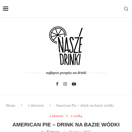
najlepsze przepisy na drinki
Home
z likierem
American Pie – drink na bazie wódki
z likierem
z wódką
AMERICAN PIE – DRINK NA BAZIE WÓDKI