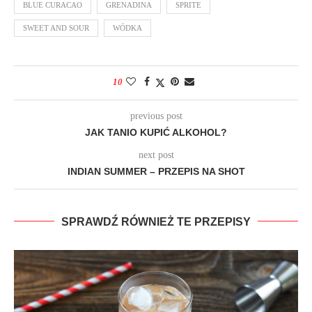
BLUE CURACAO
GRENADINA
SPRITE
SWEET AND SOUR
WÓDKA
10
previous post
JAK TANIO KUPIĆ ALKOHOL?
next post
INDIAN SUMMER – PRZEPIS NA SHOT
SPRAWDŹ RÓWNIEŻ TE PRZEPISY