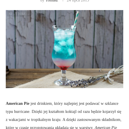
by
Tomasz
24 lipca 2015
American Pie
jest drinkiem, który najlepiej jest podawać w szklance
typu hurricane. Dzięki jej kształtom koktajl od razu będzie kojarzył się
z wakacjami w tropikalnym kraju. A dzięki zastosowanym składnikom,
które w czasie przygotowania układają się w warstwy,
American Pie