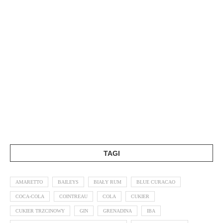
TAGI
AMARETTO
BAILEYS
BIAŁY RUM
BLUE CURACAO
COCA-COLA
COINTREAU
COLA
CUKIER
CUKIER TRZCINOWY
GIN
GRENADINA
IBA