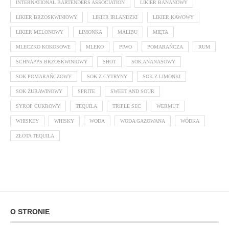
INTERNATIONAL BARTENDERS ASSOCIATION
LIKIER BANANOWY
LIKIER BRZOSKWINIOWY
LIKIER IRLANDZKI
LIKIER KAWOWY
LIKIER MELONOWY
LIMONKA
MALIBU
MIĘTA
MLECZKO KOKOSOWE
MLEKO
PIWO
POMARAŃCZA
RUM
SCHNAPPS BRZOSKWINIOWY
SHOT
SOK ANANASOWY
SOK POMARAŃCZOWY
SOK Z CYTRYNY
SOK Z LIMONKI
SOK ŻURAWINOWY
SPRITE
SWEET AND SOUR
SYROP CUKROWY
TEQUILA
TRIPLE SEC
WERMUT
WHISKEY
WHISKY
WODA
WODA GAZOWANA
WÓDKA
ZŁOTA TEQUILA
O STRONIE