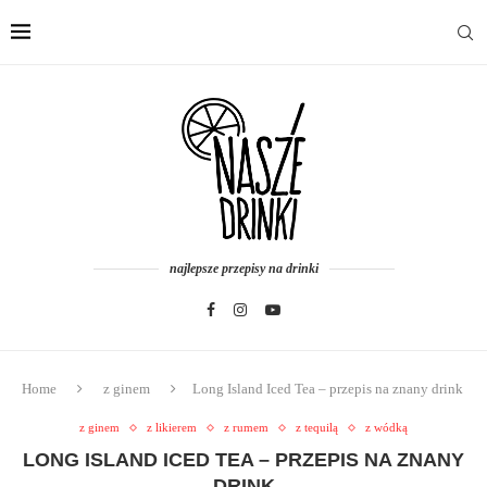
najlepsze przepisy na drinki
Home
z ginem
Long Island Iced Tea – przepis na znany drink
z ginem
z likierem
z rumem
z tequilą
z wódką
LONG ISLAND ICED TEA – PRZEPIS NA ZNANY
DRINK