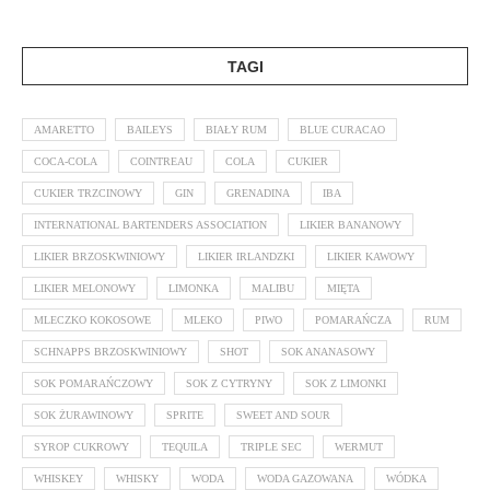
TAGI
AMARETTO
BAILEYS
BIAŁY RUM
BLUE CURACAO
COCA-COLA
COINTREAU
COLA
CUKIER
CUKIER TRZCINOWY
GIN
GRENADINA
IBA
INTERNATIONAL BARTENDERS ASSOCIATION
LIKIER BANANOWY
LIKIER BRZOSKWINIOWY
LIKIER IRLANDZKI
LIKIER KAWOWY
LIKIER MELONOWY
LIMONKA
MALIBU
MIĘTA
MLECZKO KOKOSOWE
MLEKO
PIWO
POMARAŃCZA
RUM
SCHNAPPS BRZOSKWINIOWY
SHOT
SOK ANANASOWY
SOK POMARAŃCZOWY
SOK Z CYTRYNY
SOK Z LIMONKI
SOK ŻURAWINOWY
SPRITE
SWEET AND SOUR
SYROP CUKROWY
TEQUILA
TRIPLE SEC
WERMUT
WHISKEY
WHISKY
WODA
WODA GAZOWANA
WÓDKA