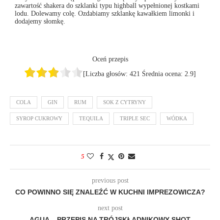
zawartość shakera do szklanki typu highball wypełnionej kostkami
lodu. Dolewamy colę. Ozdabiamy szklankę kawałkiem limonki i
dodajemy słomkę.
Oceń przepis
[Liczba głosów:
421
Średnia ocena:
2.9
]
COLA
GIN
RUM
SOK Z CYTRYNY
SYROP CUKROWY
TEQUILA
TRIPLE SEC
WÓDKA
5
previous post
CO POWINNO SIĘ ZNALEŹĆ W KUCHNI IMPREZOWICZA?
next post
AGUA – PRZEPIS NA TRÓJSKŁADNIKOWY SHOT