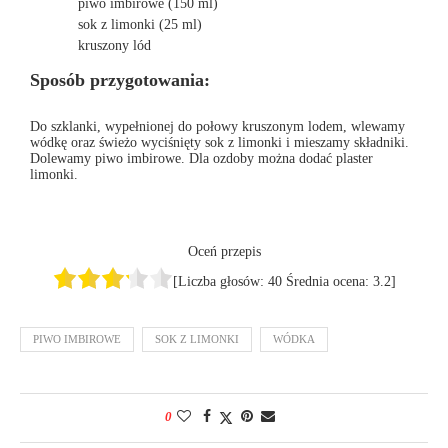
piwo imbirowe (150 ml)
sok z limonki (25 ml)
kruszony lód
Sposób przygotowania:
Do szklanki, wypełnionej do połowy kruszonym lodem, wlewamy
wódkę oraz świeżo wyciśnięty sok z limonki i mieszamy składniki.
Dolewamy piwo imbirowe. Dla ozdoby można dodać plaster
limonki.
Oceń przepis
[Liczba głosów:
40
Średnia ocena:
3.2
]
PIWO IMBIROWE
SOK Z LIMONKI
WÓDKA
0