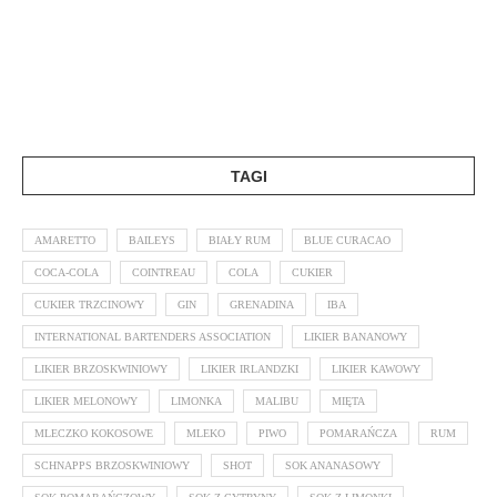
TAGI
AMARETTO
BAILEYS
BIAŁY RUM
BLUE CURACAO
COCA-COLA
COINTREAU
COLA
CUKIER
CUKIER TRZCINOWY
GIN
GRENADINA
IBA
INTERNATIONAL BARTENDERS ASSOCIATION
LIKIER BANANOWY
LIKIER BRZOSKWINIOWY
LIKIER IRLANDZKI
LIKIER KAWOWY
LIKIER MELONOWY
LIMONKA
MALIBU
MIĘTA
MLECZKO KOKOSOWE
MLEKO
PIWO
POMARAŃCZA
RUM
SCHNAPPS BRZOSKWINIOWY
SHOT
SOK ANANASOWY