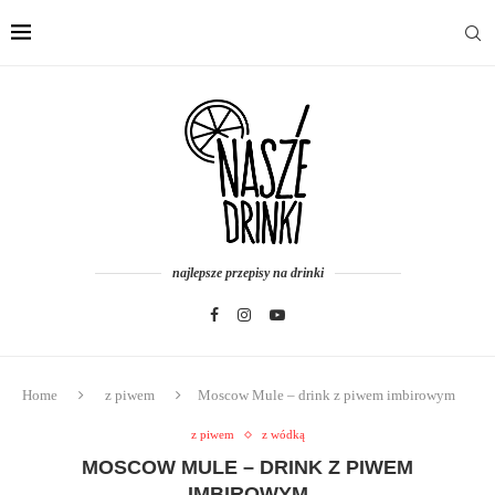
najlepsze przepisy na drinki
Home
z piwem
Moscow Mule – drink z piwem imbirowym
z piwem
z wódką
MOSCOW MULE – DRINK Z PIWEM
IMBIROWYM