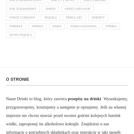
SOK POMARAŃCZOWY
SOK Z CYTRYNY
SOK Z LIMONKI
SOK ŻURAWINOWY
SPRITE
SWEET AND SOUR
SYROP CUKROWY
TEQUILA
TRIPLE SEC
WERMUT
WHISKEY
WHISKY
WODA
WODA GAZOWANA
WÓDKA
ZŁOTA TEQUILA
O STRONIE
Nasze Drinki to blog, który zawiera
przepisy na drinki
. Wyszukujemy,
przygotowujemy, kosztujemy a następnie je opisujemy. Jeśli na własnej
imprezie nie chcesz stawiać przed swoimi gośćmi kolejnych butelek
wódki, zaproponuj im alkoholowe koktajle. Znajdziesz u nas
informacje o potrzebnych składnikach oraz instrukcję w jaki sposób