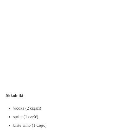
Składniki
:
wódka (2 części)
sprite (1 część)
białe wino (1 część)