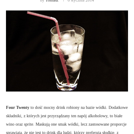
by
Tomasz
6 stycznia 2014
Four Twenty
to dość mocny drink robiony na bazie wódki. Dodatkowe
składniki, z których jest przyrządzany ten napój alkoholowy, to białe
wino oraz sprite. Maskują one smak wódki, lecz zastosowane proporcje
sprawiają, że nie jest to drink dla ludzi, którzy preferują słodkie, z