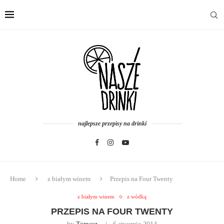
najlepsze przepisy na drinki
Home
z białym winem
Przepis na Four Twenty
z białym winem
z wódką
PRZEPIS NA FOUR TWENTY