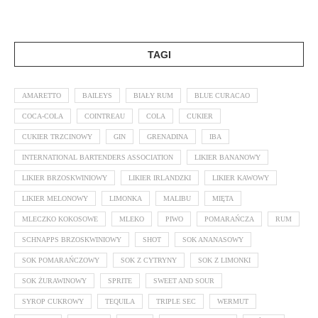
TAGI
AMARETTO
BAILEYS
BIAŁY RUM
BLUE CURACAO
COCA-COLA
COINTREAU
COLA
CUKIER
CUKIER TRZCINOWY
GIN
GRENADINA
IBA
INTERNATIONAL BARTENDERS ASSOCIATION
LIKIER BANANOWY
LIKIER BRZOSKWINIOWY
LIKIER IRLANDZKI
LIKIER KAWOWY
LIKIER MELONOWY
LIMONKA
MALIBU
MIĘTA
MLECZKO KOKOSOWE
MLEKO
PIWO
POMARAŃCZA
RUM
SCHNAPPS BRZOSKWINIOWY
SHOT
SOK ANANASOWY
SOK POMARAŃCZOWY
SOK Z CYTRYNY
SOK Z LIMONKI
SOK ŻURAWINOWY
SPRITE
SWEET AND SOUR
SYROP CUKROWY
TEQUILA
TRIPLE SEC
WERMUT