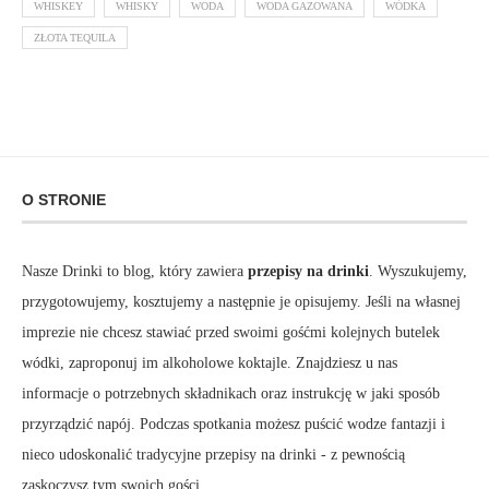
WHISKEY
WHISKY
WODA
WODA GAZOWANA
WÓDKA
ZŁOTA TEQUILA
O STRONIE
Nasze Drinki to blog, który zawiera
przepisy na drinki
. Wyszukujemy,
przygotowujemy, kosztujemy a następnie je opisujemy. Jeśli na własnej
imprezie nie chcesz stawiać przed swoimi gośćmi kolejnych butelek
wódki, zaproponuj im alkoholowe koktajle. Znajdziesz u nas
informacje o potrzebnych składnikach oraz instrukcję w jaki sposób
przyrządzić napój. Podczas spotkania możesz puścić wodze fantazji i
nieco udoskonalić tradycyjne przepisy na drinki - z pewnością
zaskoczysz tym swoich gości.