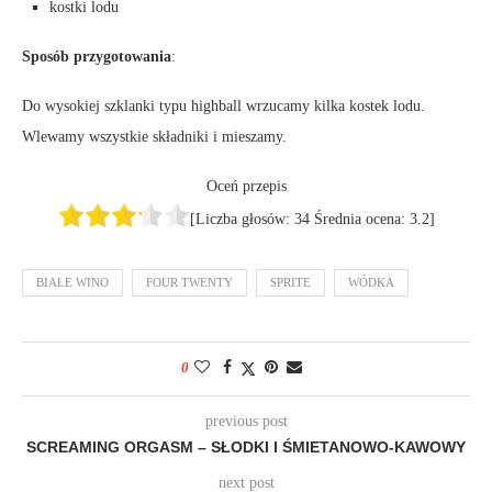
kostki lodu
Sposób przygotowania
:
Do wysokiej szklanki typu highball wrzucamy kilka kostek lodu.
Wlewamy wszystkie składniki i mieszamy.
Oceń przepis
[Liczba głosów:
34
Średnia ocena:
3.2
]
BIAŁE WINO
FOUR TWENTY
SPRITE
WÓDKA
0
previous post
SCREAMING ORGASM – SŁODKI I ŚMIETANOWO-KAWOWY
next post