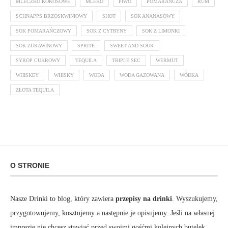
MLECZKO KOKOSOWE
MLEKO
PIWO
POMARAŃCZA
RUM
SCHNAPPS BRZOSKWINIOWY
SHOT
SOK ANANASOWY
SOK POMARAŃCZOWY
SOK Z CYTRYNY
SOK Z LIMONKI
SOK ŻURAWINOWY
SPRITE
SWEET AND SOUR
SYROP CUKROWY
TEQUILA
TRIPLE SEC
WERMUT
WHISKEY
WHISKY
WODA
WODA GAZOWANA
WÓDKA
ZŁOTA TEQUILA
O STRONIE
Nasze Drinki to blog, który zawiera
przepisy na drinki
. Wyszukujemy,
przygotowujemy, kosztujemy a następnie je opisujemy. Jeśli na własnej
imprezie nie chcesz stawiać przed swoimi gośćmi kolejnych butelek