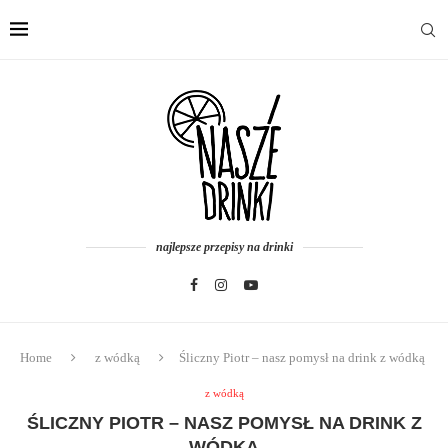
najlepsze przepisy na drinki
Home
z wódką
Śliczny Piotr – nasz pomysł na drink z wódką
z wódką
ŚLICZNY PIOTR – NASZ POMYSŁ NA DRINK Z
WÓDKĄ