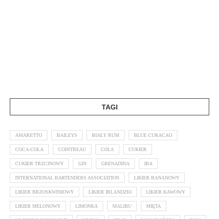
TAGI
AMARETTO
BAILEYS
BIAŁY RUM
BLUE CURACAO
COCA-COLA
COINTREAU
COLA
CUKIER
CUKIER TRZCINOWY
GIN
GRENADINA
IBA
INTERNATIONAL BARTENDERS ASSOCIATION
LIKIER BANANOWY
LIKIER BRZOSKWINIOWY
LIKIER IRLANDZKI
LIKIER KAWOWY
LIKIER MELONOWY
LIMONKA
MALIBU
MIĘTA