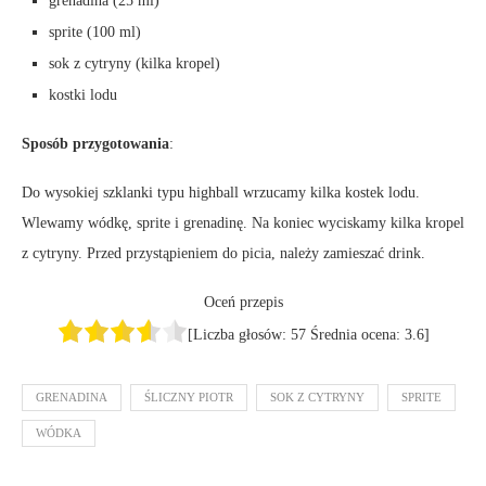
grenadina (25 ml)
sprite (100 ml)
sok z cytryny (kilka kropel)
kostki lodu
Sposób przygotowania
:
Do wysokiej szklanki typu highball wrzucamy kilka kostek lodu.
Wlewamy wódkę, sprite i grenadinę. Na koniec wyciskamy kilka kropel
z cytryny. Przed przystąpieniem do picia, należy zamieszać drink.
Oceń przepis
[Liczba głosów:
57
Średnia ocena:
3.6
]
GRENADINA
ŚLICZNY PIOTR
SOK Z CYTRYNY
SPRITE
WÓDKA