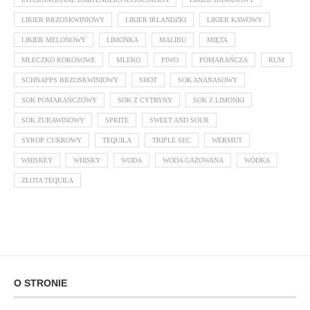
LIKIER BRZOSKWINIOWY
LIKIER IRLANDZKI
LIKIER KAWOWY
LIKIER MELONOWY
LIMONKA
MALIBU
MIĘTA
MLECZKO KOKOSOWE
MLEKO
PIWO
POMARAŃCZA
RUM
SCHNAPPS BRZOSKWINIOWY
SHOT
SOK ANANASOWY
SOK POMARAŃCZOWY
SOK Z CYTRYNY
SOK Z LIMONKI
SOK ŻURAWINOWY
SPRITE
SWEET AND SOUR
SYROP CUKROWY
TEQUILA
TRIPLE SEC
WERMUT
WHISKEY
WHISKY
WODA
WODA GAZOWANA
WÓDKA
ZŁOTA TEQUILA
O STRONIE