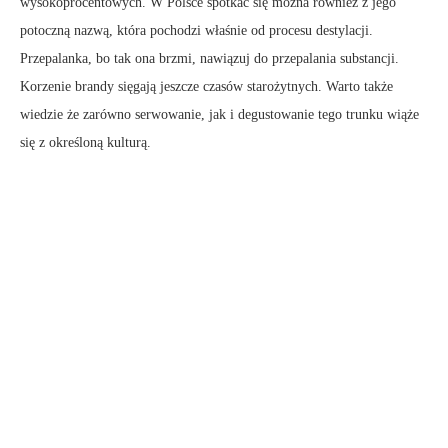
wysokoprocentowych. W Polsce spotkać się można również z jego
potoczną nazwą, która pochodzi właśnie od procesu destylacji.
Przepalanka, bo tak ona brzmi, nawiązuj do przepalania substancji.
Korzenie brandy sięgają jeszcze czasów starożytnych. Warto także
wiedzie że zarówno serwowanie, jak i degustowanie tego trunku wiąże
się z określoną kulturą.