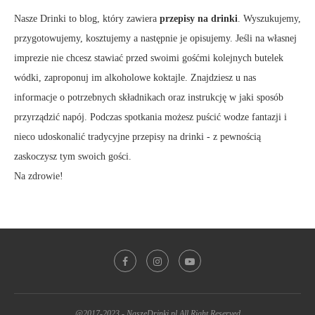
Nasze Drinki to blog, który zawiera
przepisy na drinki
. Wyszukujemy,
przygotowujemy, kosztujemy a następnie je opisujemy. Jeśli na własnej
imprezie nie chcesz stawiać przed swoimi gośćmi kolejnych butelek
wódki, zaproponuj im alkoholowe koktajle. Znajdziesz u nas
informacje o potrzebnych składnikach oraz instrukcję w jaki sposób
przyrządzić napój. Podczas spotkania możesz puścić wodze fantazji i
nieco udoskonalić tradycyjne przepisy na drinki - z pewnością
zaskoczysz tym swoich gości.
Na zdrowie!
@2017-2023 - NaszeDrinki.pl All Right Reserved