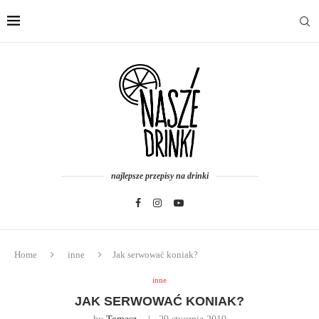
najlepsze przepisy na drinki
Home
inne
Jak serwować koniak?
inne
JAK SERWOWAĆ KONIAK?