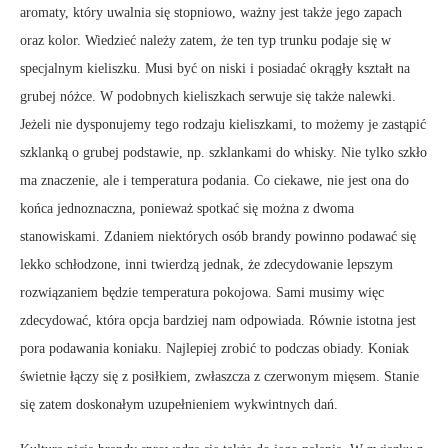
aromaty, który uwalnia się stopniowo, ważny jest także jego zapach
oraz kolor. Wiedzieć należy zatem, że ten typ trunku podaje się w
specjalnym kieliszku. Musi być on niski i posiadać okrągły kształt na
grubej nóżce. W podobnych kieliszkach serwuje się także nalewki.
Jeżeli nie dysponujemy tego rodzaju kieliszkami, to możemy je zastąpić
szklanką o grubej podstawie, np. szklankami do whisky. Nie tylko szkło
ma znaczenie, ale i temperatura podania. Co ciekawe, nie jest ona do
końca jednoznaczna, ponieważ spotkać się można z dwoma
stanowiskami. Zdaniem niektórych osób brandy powinno podawać się
lekko schłodzone, inni twierdzą jednak, że zdecydowanie lepszym
rozwiązaniem będzie temperatura pokojowa. Sami musimy więc
zdecydować, która opcja bardziej nam odpowiada. Równie istotna jest
pora podawania koniaku. Najlepiej zrobić to podczas obiady. Koniak
świetnie łączy się z posiłkiem, zwłaszcza z czerwonym mięsem. Stanie
się zatem doskonałym uzupełnieniem wykwintnych dań.