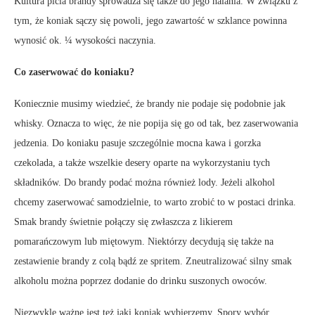
Kultura picia brandy sprowadza się także do jego nalania. W związku z
tym, że koniak sączy się powoli, jego zawartość w szklance powinna
wynosić ok. ¼ wysokości naczynia.
Co zaserwować do koniaku?
Koniecznie musimy wiedzieć, że brandy nie podaje się podobnie jak
whisky. Oznacza to więc, że nie popija się go od tak, bez zaserwowania
jedzenia. Do koniaku pasuje szczególnie mocna kawa i gorzka
czekolada, a także wszelkie desery oparte na wykorzystaniu tych
składników. Do brandy podać można również lody. Jeżeli alkohol
chcemy zaserwować samodzielnie, to warto zrobić to w postaci drinka.
Smak brandy świetnie połączy się zwłaszcza z likierem
pomarańczowym lub miętowym. Niektórzy decydują się także na
zestawienie brandy z colą bądź ze spritem. Zneutralizować silny smak
alkoholu można poprzez dodanie do drinku suszonych owoców.
Niezwykle ważne jest też jaki koniak wybierzemy. Spory wybór