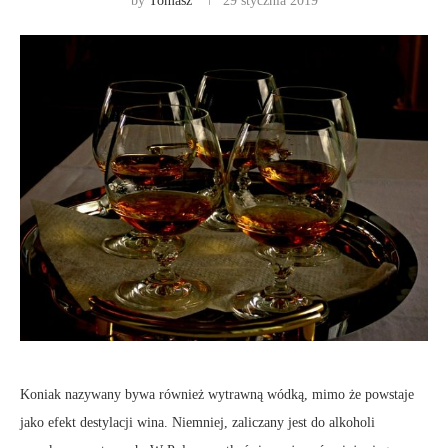
by
Tomasz
29 stycznia 2019
Koniak nazywany bywa również wytrawną wódką, mimo że powstaje
jako efekt destylacji wina. Niemniej, zaliczany jest do alkoholi